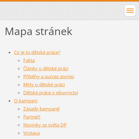
Mapa stránek
Co je to dětská práce?
Fakta
Články o dětské práci
Příběhy a succes stories
Mýty o dětské práci
Dětská práce v obuvnictví
O kampani
Zásady kampaně
Partneři
Novinky ze světa DP
Výstava