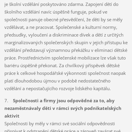
je školní vzdělání poskytováno zdarma. Zapojení dětí do
školního vzdělání navíc úspěšně funguje, pokud ve
společnosti panuje obecné přesvědčení, že děti by se měly
vzdělávat, a ne pracovat. Společenské a kulturní normy,
předsudky, vyloučení a diskriminace dívek a dětí z určitých
marginalizovaných společenských skupin v jejich přístupu ke
vzdělání představují významnou překážku v eliminaci dětské
práce. Prostřednictvím společenské mobilizace lze však tuto
bariéru úspěšně překonat. Za chvilkový příspěvek dětské
práce k celkové hospodářské výkonnosti společnost naopak
platí dlouhodobou újmou v podobě nedostatečného
vzdělání a nepostačujícího rozvoje lidského kapitálu.
7.
Společnosti a firmy jsou odpovědné za to, aby
nezaměstnávaly děti v rámci svých podnikatelských
aktivit
Společnosti by měly v rámci své sociální odpovědnosti
přispívat k odstranění dětské práce a zároveň zavázat své