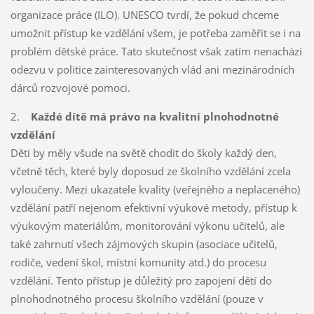
organizace práce (ILO). UNESCO tvrdí, že pokud chceme
umožnit přístup ke vzdělání všem, je potřeba zaměřit se i na
problém dětské práce. Tato skutečnost však zatím nenachází
odezvu v politice zainteresovaných vlád ani mezinárodních
dárců rozvojové pomoci.
2.
Každé dítě má právo na kvalitní plnohodnotné
vzdělání
Děti by měly všude na světě chodit do školy každý den,
včetně těch, které byly doposud ze školního vzdělání zcela
vyloučeny. Mezi ukazatele kvality (veřejného a neplaceného)
vzdělání patří nejenom efektivní výukové metody, přístup k
výukovým materiálům, monitorování výkonu učitelů, ale
také zahrnutí všech zájmových skupin (asociace učitelů,
rodiče, vedení škol, místní komunity atd.) do procesu
vzdělání. Tento přístup je důležitý pro zapojení dětí do
plnohodnotného procesu školního vzdělání (pouze v