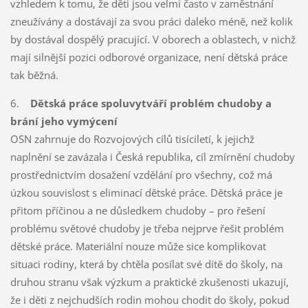
vzhledem k tomu, že děti jsou velmi často v zaměstnání
zneužívány a dostávají za svou práci daleko méně, než kolik
by dostával dospělý pracující. V oborech a oblastech, v nichž
mají silnější pozici odborové organizace, není dětská práce
tak běžná.
6.
Dětská práce spoluvytváří problém chudoby a
brání jeho vymýcení
OSN zahrnuje do Rozvojových cílů tisíciletí, k jejichž
naplnění se zavázala i Česká republika, cíl zmírnění chudoby
prostřednictvím dosažení vzdělání pro všechny, což má
úzkou souvislost s eliminací dětské práce. Dětská práce je
přitom příčinou a ne důsledkem chudoby – pro řešení
problému světové chudoby je třeba nejprve řešit problém
dětské práce. Materiální nouze může sice komplikovat
situaci rodiny, která by chtěla posílat své dítě do školy, na
druhou stranu však výzkum a praktické zkušenosti ukazují,
že i děti z nejchudších rodin mohou chodit do školy, pokud