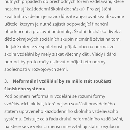
nutných případech do přechodných forem vzdělávání, které
nezahrnují každodenní školní docházku). Pro zajištění
kvalitního vzděláni je navíc důležité angažovat kvalifikované
učitele, kterým je nutné zajistit odpovídající finanční
ohodnocení a pracovní podmínky. Školní docházka dívek a
dětí z okrajových sociálních skupin nicméně závisí na tom,
do jaké míry je ve společnosti přijata obecná norma, že
školní vzdělání by měly získat všechny děti. Vlády i dárci
pomoci by proto měly usilovat o přijetí této normy
společností v rozvojových zemí.
3.
Neformální vzdělání by se mělo stát součástí
školského systému
Pod pojmem neformální vzdělání se rozumí formy
vzdělávacích aktivit, které nejsou součástí pravidelného
státem upraveného každodenního školního vzdělávacího
systému. Existuje celá řada druhů neformálního vzdělávání,
na které se ve větší či menší míře vztahují státní regulační