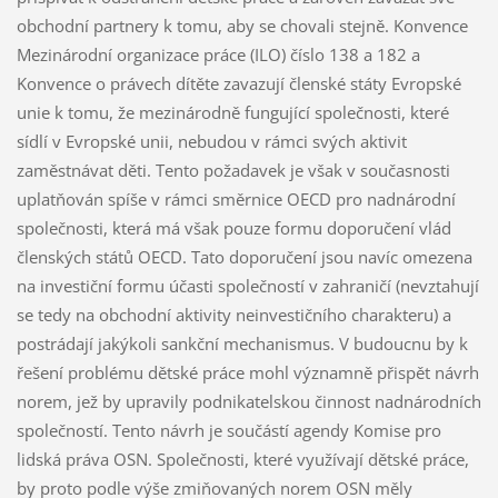
obchodní partnery k tomu, aby se chovali stejně. Konvence
Mezinárodní organizace práce (ILO) číslo 138 a 182 a
Konvence o právech dítěte zavazují členské státy Evropské
unie k tomu, že mezinárodně fungující společnosti, které
sídlí v Evropské unii, nebudou v rámci svých aktivit
zaměstnávat děti. Tento požadavek je však v současnosti
uplatňován spíše v rámci směrnice OECD pro nadnárodní
společnosti, která má však pouze formu doporučení vlád
členských států OECD. Tato doporučení jsou navíc omezena
na investiční formu účasti společností v zahraničí (nevztahují
se tedy na obchodní aktivity neinvestičního charakteru) a
postrádají jakýkoli sankční mechanismus. V budoucnu by k
řešení problému dětské práce mohl významně přispět návrh
norem, jež by upravily podnikatelskou činnost nadnárodních
společností. Tento návrh je součástí agendy Komise pro
lidská práva OSN. Společnosti, které využívají dětské práce,
by proto podle výše zmiňovaných norem OSN měly