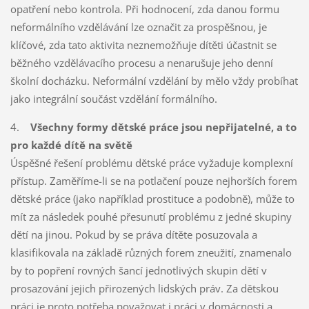
opatření nebo kontrola. Při hodnocení, zda danou formu
neformálního vzdělávání lze označit za prospěšnou, je
klíčové, zda tato aktivita neznemožňuje dítěti účastnit se
běžného vzdělávacího procesu a nenarušuje jeho denní
školní docházku. Neformální vzdělání by mělo vždy probíhat
jako integrální součást vzdělání formálního.
4.
Všechny formy dětské práce jsou nepřijatelné, a to
pro každé dítě na světě
Úspěšné řešení problému dětské práce vyžaduje komplexní
přístup. Zaměříme-li se na potlačení pouze nejhorších forem
dětské práce (jako například prostituce a podobně), může to
mít za následek pouhé přesunutí problému z jedné skupiny
dětí na jinou. Pokud by se práva dítěte posuzovala a
klasifikovala na základě různých forem zneužití, znamenalo
by to popření rovných šancí jednotlivých skupin dětí v
prosazování jejich přirozených lidských práv. Za dětskou
práci je proto potřeba považovat i práci v domácnosti a