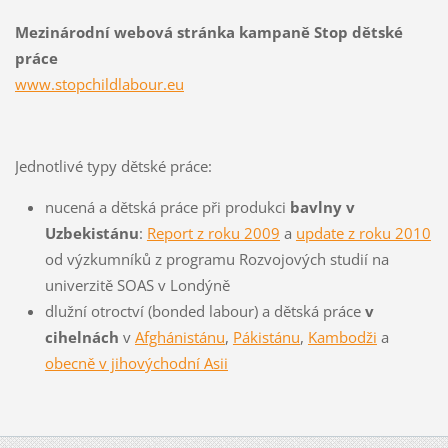
Mezinárodní webová stránka kampaně Stop dětské
práce
www.stopchildlabour.eu
Jednotlivé typy dětské práce:
nucená a dětská práce při produkci
bavlny v
Uzbekistánu
:
Report z roku 2009
a
update z roku 2010
od výzkumníků z programu Rozvojových studií na
univerzitě SOAS v Londýně
dlužní otroctví (bonded labour) a dětská práce
v
cihelnách
v
Afghánistánu
,
Pákistánu
,
Kambodži
a
obecně v jihovýchodní Asii