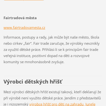
Fairtradová města
www.fairtradovamesta.cz
Informace, postupy a rady, jak může být naše město, škola
nebo církev „fair“. Fair trade zaručuje, že výrobky nevznikly
za využití dětské práce. Přihlásí-li se k principům fair trade
veřejná instituce, pozitivní dopad na děti a rozvojové
komunity se mnohonásobně zvyšuje.
Výrobci dětských hřišť
Mezi výrobci dětských hřišť existují takový, kteří deklarují že
při výrobě není využito dětské práce. Jendím z představitelů
je i nizozemský
výrobce hřišť pro děti na zahradu Jungle