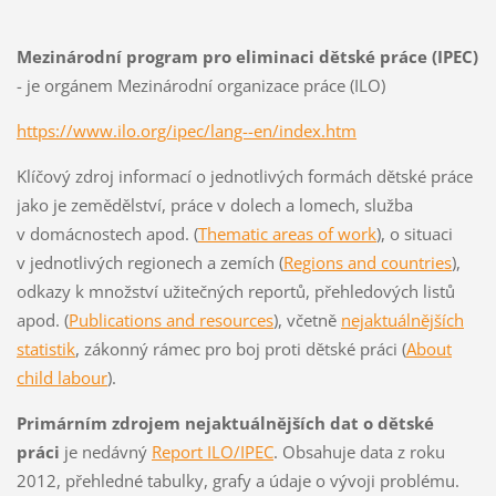
Mezinárodní program pro eliminaci dětské práce (IPEC)
- je orgánem Mezinárodní organizace práce (ILO)
https://www.ilo.org/ipec/lang--en/index.htm
Klíčový zdroj informací o jednotlivých formách dětské práce
jako je zemědělství, práce v dolech a lomech, služba
v domácnostech apod. (
Thematic areas of work
), o situaci
v jednotlivých regionech a zemích (
Regions and countries
),
odkazy k množství užitečných reportů, přehledových listů
apod. (
Publications and resources
), včetně
nejaktuálnějších
statistik
, zákonný rámec pro boj proti dětské práci (
About
child labour
).
Primárním zdrojem nejaktuálnějších dat o dětské
práci
je nedávný
Report ILO/IPEC
. Obsahuje data z roku
2012, přehledné tabulky, grafy a údaje o vývoji problému.