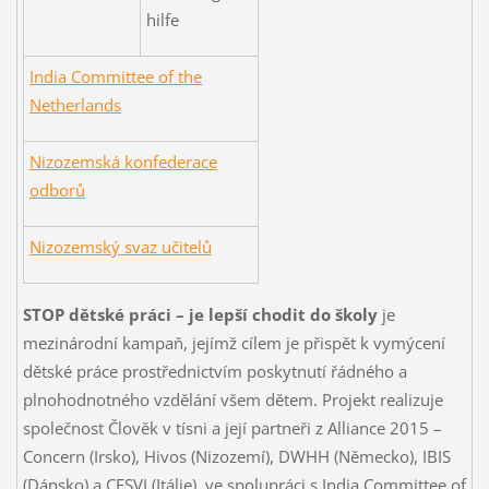
hilfe
India Committee of the
Netherlands
Nizozemská konfederace
odborů
Nizozemský svaz učitelů
STOP dětské práci – je lepší chodit do školy
je
mezinárodní kampaň, jejímž cílem je přispět k vymýcení
dětské práce prostřednictvím poskytnutí řádného a
plnohodnotného vzdělání všem dětem. Projekt realizuje
společnost Člověk v tísni a její partneři z Alliance 2015 –
Concern (Irsko), Hivos (Nizozemí), DWHH (Německo), IBIS
(Dánsko) a CESVI (Itálie), ve spolupráci s India Committee of