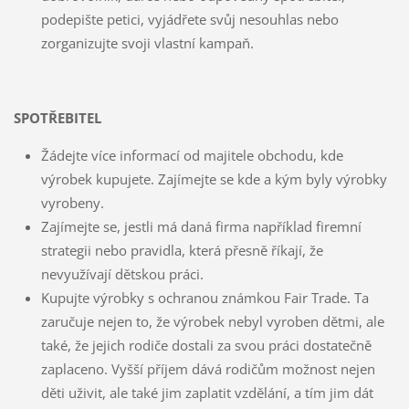
podepište petici, vyjádřete svůj nesouhlas nebo
zorganizujte svoji vlastní kampaň.
SPOTŘEBITEL
Žádejte více informací od majitele obchodu, kde
výrobek kupujete. Zajímejte se kde a kým byly výrobky
vyrobeny.
Zajímejte se, jestli má daná firma například firemní
strategii nebo pravidla, která přesně říkají, že
nevyužívají dětskou práci.
Kupujte výrobky s ochranou známkou Fair Trade. Ta
zaručuje nejen to, že výrobek nebyl vyroben dětmi, ale
také, že jejich rodiče dostali za svou práci dostatečně
zaplaceno. Vyšší příjem dává rodičům možnost nejen
děti uživit, ale také jim zaplatit vzdělání, a tím jim dát