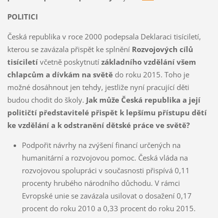
POLITICI
Česká republika v roce 2000 podepsala Deklaraci tisíciletí,
kterou se zavázala přispět ke splnění
Rozvojových cílů
tisíciletí
včetně poskytnutí
základního vzdělání všem
chlapcům a dívkám na světě
do roku 2015. Toho je
možné dosáhnout jen tehdy, jestliže nyní pracující děti
budou chodit do školy.
Jak může Česká republika a její
političtí představitelé přispět k lepšímu přístupu dětí
ke vzdělání a k odstranění dětské práce ve světě?
Podpořit návrhy na zvýšení financí určených na
humanitární a rozvojovou pomoc. Česká vláda na
rozvojovou spolupráci v současnosti přispívá 0,11
procenty hrubého národního důchodu. V rámci
Evropské unie se zavázala usilovat o dosažení 0,17
procent do roku 2010 a 0,33 procent do roku 2015.